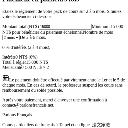
Étalez le règlement de votre pack de cours sur 2 à 6 mois. Simulez
votre échéancier ci-dessous.
Montant total (NT$)
Minimum 15 000
NT$ pour bénéficier du paiement échelonné.
Nombre de mois
De 2 à 6 mois.
0 % d'intérêts (2 à 4 mois).
Intérêts
0
NT$
(0%)
Total à régler
15 000
NT$
Mensualité
7 500
NT$ ×
2
Le paiement doit être effectué par virement entre le 1er et le 5 de
chaque mois. En cas de retard, le professeur suspend les cours sans
remboursement du solde possible.
Après votre paiement, merci d'envoyer une confirmation à
contact@parlonsfrancais.net.
Parlons Français
Cours particuliers de français à Taipei et en ligne. 法文家教