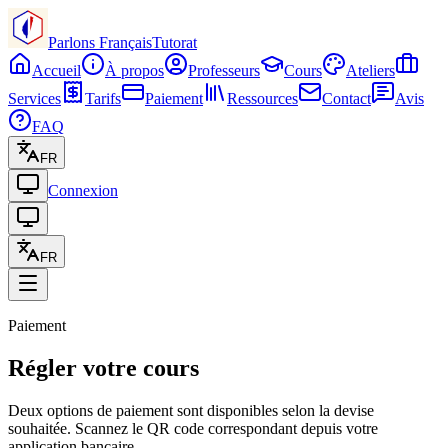
Parlons Français
Tutorat
Accueil
À propos
Professeurs
Cours
Ateliers
Services
Tarifs
Paiement
Ressources
Contact
Avis
FAQ
FR
Connexion
FR
Paiement
Régler votre cours
Deux options de paiement sont disponibles selon la devise
souhaitée. Scannez le QR code correspondant depuis votre
application bancaire.